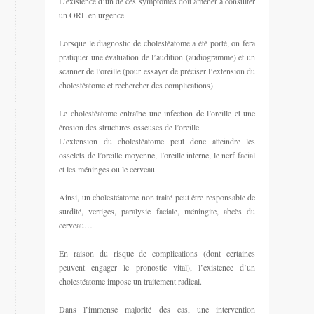
L’existence d’un de ces symptômes doit amener à consulter
un ORL en urgence.
Lorsque le diagnostic de cholestéatome a été porté, on fera
pratiquer une évaluation de l’audition (audiogramme) et un
scanner de l’oreille (pour essayer de préciser l’extension du
cholestéatome et rechercher des complications).
Le cholestéatome entraîne une infection de l’oreille et une
érosion des structures osseuses de l’oreille.
L’extension du cholestéatome peut donc atteindre les
osselets de l’oreille moyenne, l’oreille interne, le nerf facial
et les méninges ou le cerveau.
Ainsi, un cholestéatome non traité peut être responsable de
surdité, vertiges, paralysie faciale, méningite, abcès du
cerveau…
En raison du risque de complications (dont certaines
peuvent engager le pronostic vital), l’existence d’un
cholestéatome impose un traitement radical.
Dans l’immense majorité des cas, une intervention