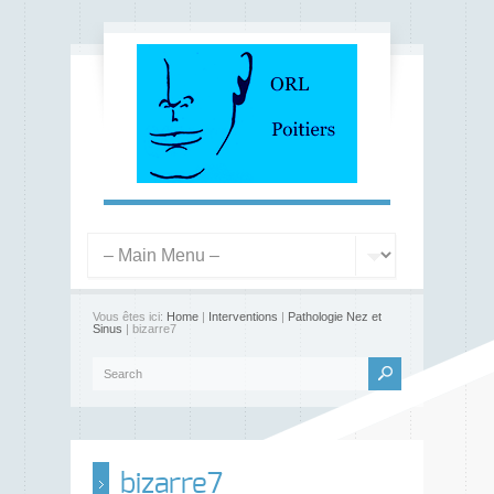
Vous êtes ici:
Home
|
Interventions
|
Pathologie Nez et
Sinus
| bizarre7
bizarre7